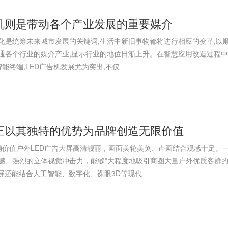
告机则是带动各个产业发展的重要媒介
化是统筹未来城市发展的关键词,生活中新旧事物都将进行相应的变革,以
通各个行业的媒介产业,显示行业的地位日渐上升。在智慧应用改造过程中,
能终端,LED广告机发展尤为突出,不仅
告正以其独特的优势为品牌创造无限价值
销价值户外LED广告大屏高清靓丽，画面美轮美奂、声画结合观感十足。
撼、强烈的立体视觉冲击力，能够*大程度地吸引商圈大量户外优质客群
大屏还能结合人工智能、数字化、裸眼3D等现代