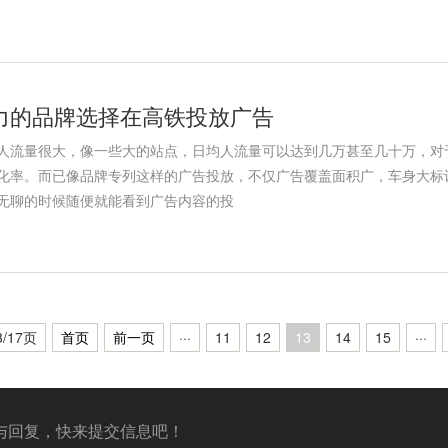
力的品牌选择在高铁投放广告
人流量很大，像一些大的站点，日均人流量可以达到几万甚至几十万，对
化率。而已像品牌专列这样的广告投放，不仅广告覆盖面积广，车身大标
无聊的时候随便就能看到广告内容的投
/17页
首页
前一页
···
11
12
13
14
15
···
与回复，快来提交信息吧！