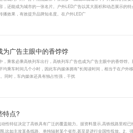
容，还能成为城市的一张名片。户外LED广告以其大面积和动态展示的特
传播效果，有效提升品牌知名度。在户外LED广
成为广告主眼中的香饽饽
中，乘客必乘高铁列车出行，高铁列车广告也成为广告主眼中的香饽饽。
平均乘车时间几个小时，因此车内媒体拥有*长阅读时间，相当于在户外
体。同时，车内媒体还具有独占性强，干扰
些特点?
流动性特征决定了高铁具有广泛的覆盖能力。据资料显示,高铁线路里程已
范围,比如主攻某条线路、单纯辐射某个省市,甚至是进行全国性投放。2、