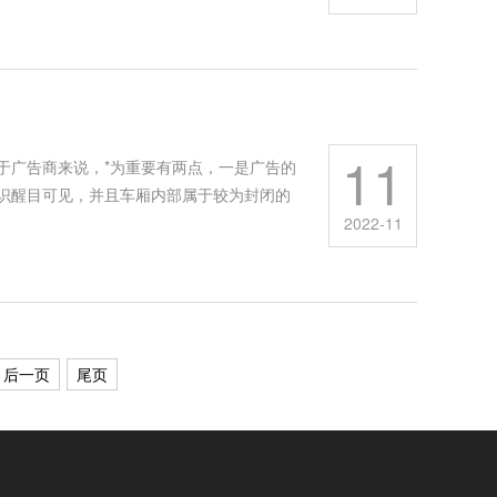
11
于广告商来说，*为重要有两点，一是广告的
识醒目可见，并且车厢内部属于较为封闭的
2022-11
后一页
尾页