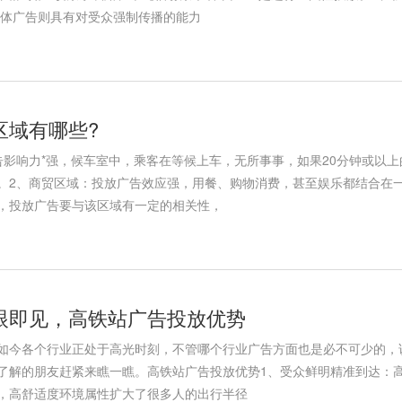
媒体广告则具有对受众强制传播的能力
区域有哪些?
告影响力*强，候车室中，乘客在等候上车，无所事事，如果20分钟或以
。2、商贸区域：投放广告效应强，用餐、购物消费，甚至娱乐都结合在一
，投放广告要与该区域有一定的相关性，
眼即见，高铁站广告投放优势
如今各个行业正处于高光时刻，不管哪个行业广告方面也是必不可少的，
了解的朋友赶紧来瞧一瞧。高铁站广告投放优势1、受众鲜明精准到达：
，高舒适度环境属性扩大了很多人的出行半径