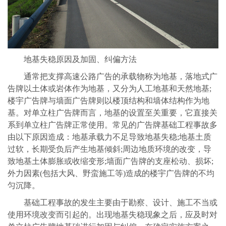
地基失稳原因及加固、纠偏方法
通常把支撑高速公路广告的承载物称为地基，落地式广
告牌以土体或岩体作为地基，又分为人工地基和天然地基;
楼宇广告牌与墙面广告牌则以楼顶结构和墙体结构作为地
基。对单立柱广告牌而言，地基的设置至关重要，它直接关
系到单立柱广告牌正常使用。常见的广告牌基础工程事故多
由以下原因造成：地基承载力不足导致地基失稳;地基土质
过软，长期受负后产生地基倾斜;周边地质环境的改变，导
致地基土体膨胀或收缩变形;墙面广告牌的支座松动、损坏;
外力因素(包括大风、野蛮施工等)造成的楼宇广告牌的不均
匀沉降。
基础工程事故的发生主要由于勘察、设计、施工不当或
使用环境改变而引起的。出现地基失稳现象之后，应及时对