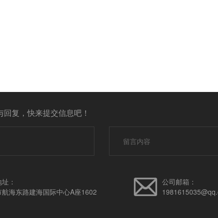
与回复，快来提交信息吧！
地址：
公司邮箱：
航海东路建海国际中心A座1602
1981615035@qq